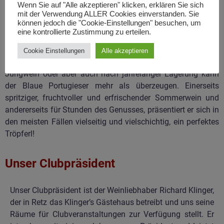
Wenn Sie auf "Alle akzeptieren" klicken, erklären Sie sich
mit der Verwendung ALLER Cookies einverstanden. Sie
können jedoch die "Cookie-Einstellungen" besuchen, um
Warum?
eine kontrollierte Zustimmung zu erteilen.
Da sollte sich jeder einmal selbst ein Bild über die
Cookie Einstellungen
Alle akzeptieren
wunderbaren Eigenschaften dieser Rebsorte machen. Ob als
Jungwein oder aber auch nach jahrelanger Lagerung kann
der Blaue Portugieser mehr als überzeugen. Einerseits
spritziger, fruchtvoller und erfrischender Sommerwein und
andererseits für Stunden des Genusses, präsentiert er sich in
den meisten Fällen vielseitig und vielschichtig, ein perfektes
Tröpferl!
Unser Clubpräsident
Unser Clubpräsident ist der Weinliebhaber Richard Klinger,
der in Retz das Klinger’s Gästehaus betreibt und uns seine
Räume für Clubveranstaltungen zur Verfügung stellt. Er