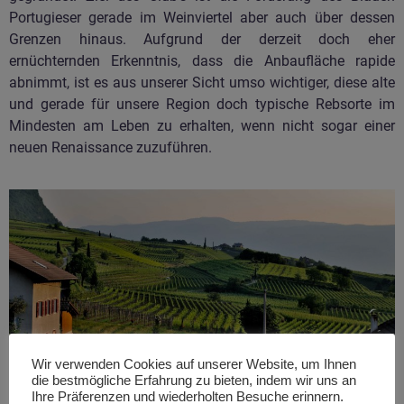
Portugieser gerade im Weinviertel aber auch über dessen
Grenzen hinaus. Aufgrund der derzeit doch eher
ernüchternden Erkenntnis, dass die Anbaufläche rapide
abnimmt, ist es aus unserer Sicht umso wichtiger, diese alte
und gerade für unsere Region doch typische Rebsorte im
Mindesten am Leben zu erhalten, wenn nicht sogar einer
neuen Renaissance zuzuführen.
Wir verwenden Cookies auf unserer Website, um Ihnen
die bestmögliche Erfahrung zu bieten, indem wir uns an
Ihre Präferenzen und wiederholten Besuche erinnern.